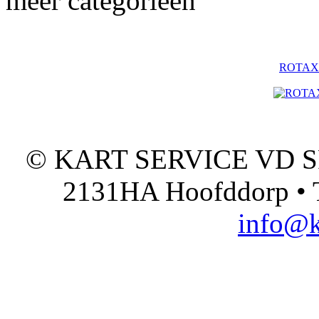
meer categorieën
ROTAX - 
© KART SERVICE VD SPO
2131HA Hoofddorp • T
info@k