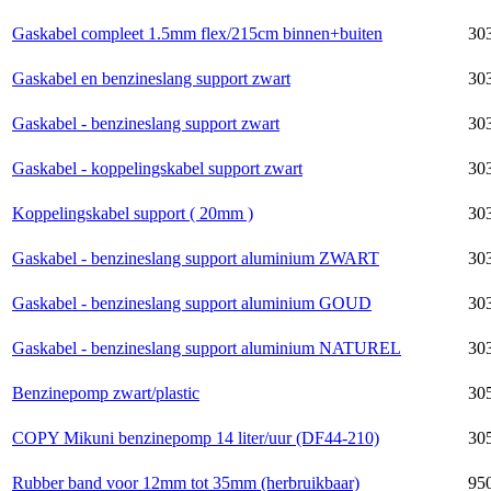
Gaskabel compleet 1.5mm flex/215cm binnen+buiten
30
Gaskabel en benzineslang support zwart
303
Gaskabel - benzineslang support zwart
303
Gaskabel - koppelingskabel support zwart
303
Koppelingskabel support ( 20mm )
303
Gaskabel - benzineslang support aluminium ZWART
303
Gaskabel - benzineslang support aluminium GOUD
303
Gaskabel - benzineslang support aluminium NATUREL
303
Benzinepomp zwart/plastic
30
COPY Mikuni benzinepomp 14 liter/uur (DF44-210)
30
Rubber band voor 12mm tot 35mm (herbruikbaar)
95