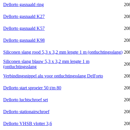
Dellorto gasnaald ring
208
Dellorto gasnaald K27
20
Dellorto gasnaald K57
20
Dellorto gasnaald K98
20
Siliconen slang rood 5,3 x 3,2 mm lengte 1 m (ontluchtingsslang)
208
Siliconen slang blauw 5,3 x 3,2 mm lengte 1 m
20
(ontluchtingsslang
Verbindingsnippel alu voor ontluchtingsslang Dell'orto
20
Dellorto start sproeier 50 t/m 80
20
Dellorto luchtschroef set
20
Dellorto stationairschroef
20
Dellorto VHSB vlotter 3,6
20