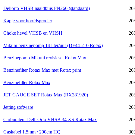
Dellorto VHSB naaldbuis FN266 (standaard)
20
Kapje voor hoofdsproeier
20
Choke hevel VHSB en VHSH
20
Mikuni benzinepomp 14 liter/uur (DF44-210 Rotax)
20
Benzinepomp Mikuni revisieset Rotax Max
20
Benzinefilter Rotax Max met Rotax print
20
Benzinefilter Rotax Max
20
JET GAUGE SET Rotax Max (RX281920)
20
Jetting software
20
Carburateur Dell 'Orto VHSB 34 XS Rotax Max
208
Gaskabel 1.5mm / 200cm HQ
30