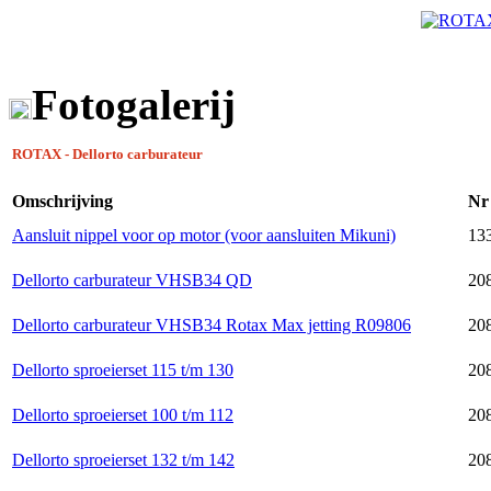
Fotogalerij
ROTAX - Dellorto carburateur
Omschrijving
Nr
Aansluit nippel voor op motor (voor aansluiten Mikuni)
13
Dellorto carburateur VHSB34 QD
20
Dellorto carburateur VHSB34 Rotax Max jetting R09806
20
Dellorto sproeierset 115 t/m 130
20
Dellorto sproeierset 100 t/m 112
20
Dellorto sproeierset 132 t/m 142
20