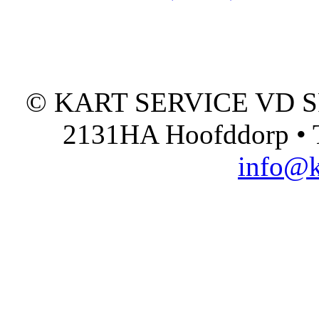
© KART SERVICE VD SPO
2131HA Hoofddorp • T
info@k