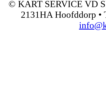
© KART SERVICE VD SPO
2131HA Hoofddorp • T
info@k