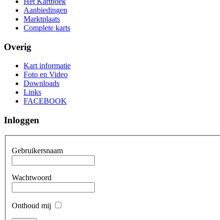
Het Kartboek
Aanbiedingen
Marktplaats
Complete karts
Overig
Kart informatie
Foto en Video
Downloads
Links
FACEBOOK
Inloggen
Gebruikersnaam
Wachtwoord
Onthoud mij