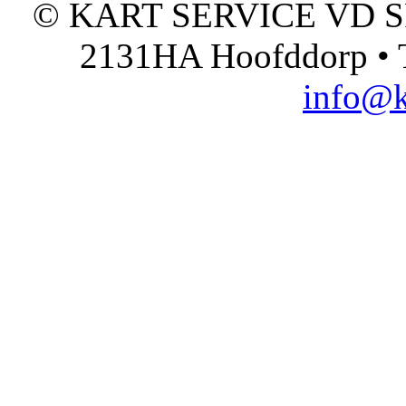
© KART SERVICE VD SPO
2131HA Hoofddorp • T
info@k