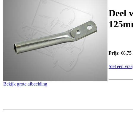
Deel v
125m
Prijs:
€8,75
Stel een vraa
Bekijk grote afbeelding