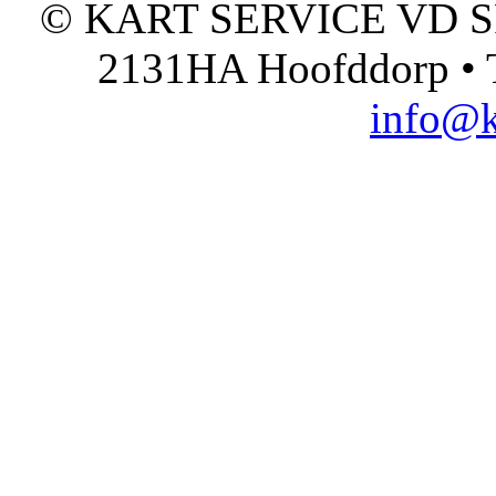
© KART SERVICE VD SPO
2131HA Hoofddorp • T
info@k