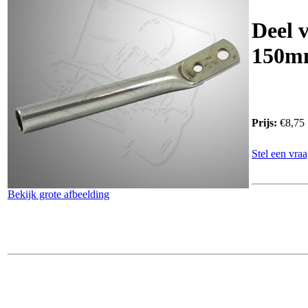
Deel v
150m
Prijs:
€8,75
Stel een vraa
Bekijk grote afbeelding