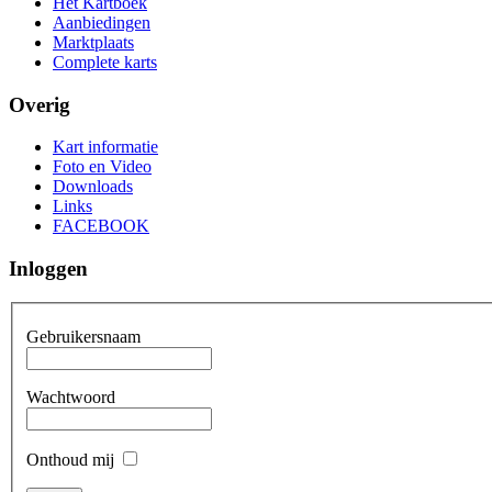
Het Kartboek
Aanbiedingen
Marktplaats
Complete karts
Overig
Kart informatie
Foto en Video
Downloads
Links
FACEBOOK
Inloggen
Gebruikersnaam
Wachtwoord
Onthoud mij