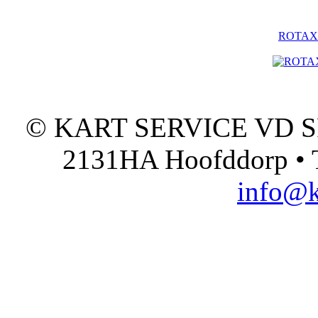
ROTAX - 
© KART SERVICE VD SPO
2131HA Hoofddorp • T
info@k