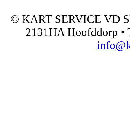
© KART SERVICE VD SPO
2131HA Hoofddorp • T
info@k