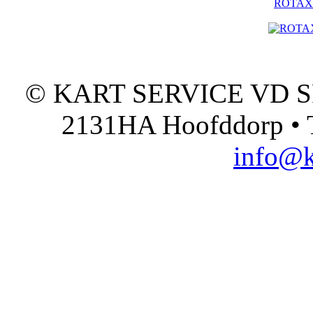
ROTAX - 
© KART SERVICE VD SPO
2131HA Hoofddorp • T
info@k