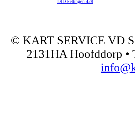
DID kettingen 428
© KART SERVICE VD SPO
2131HA Hoofddorp • T
info@k