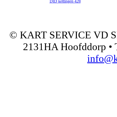
DID kettingen 428
© KART SERVICE VD SPO
2131HA Hoofddorp • T
info@k