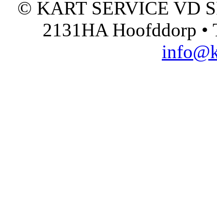
© KART SERVICE VD SPO
2131HA Hoofddorp • T
info@k