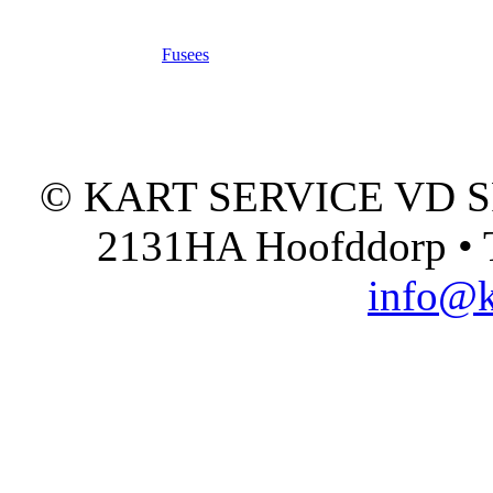
Fusees
© KART SERVICE VD SPO
2131HA Hoofddorp • T
info@k