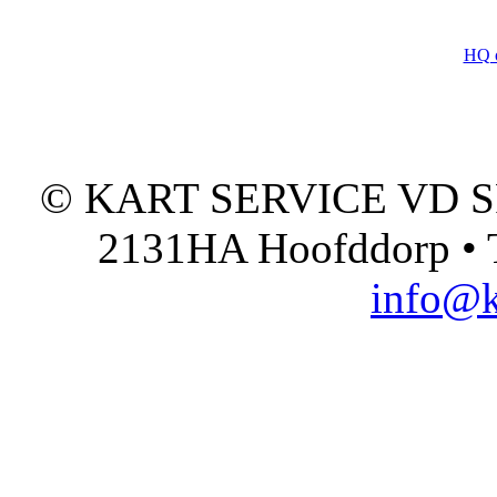
HQ 
© KART SERVICE VD SPO
2131HA Hoofddorp • T
info@k