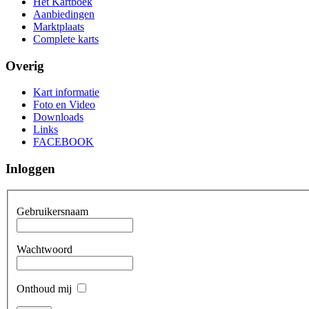
Het Kartboek
Aanbiedingen
Marktplaats
Complete karts
Overig
Kart informatie
Foto en Video
Downloads
Links
FACEBOOK
Inloggen
Gebruikersnaam
Wachtwoord
Onthoud mij