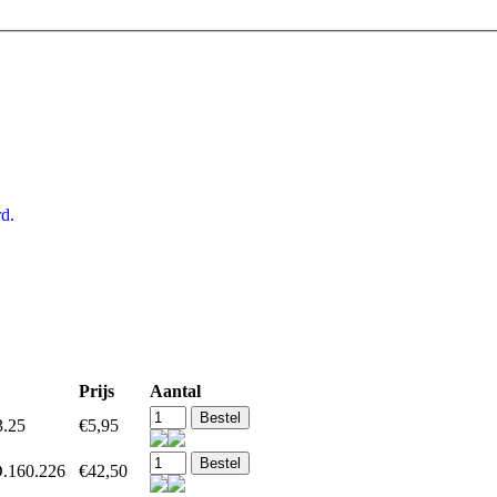
d.
Prijs
Aantal
3.25
€5,95
.160.226
€42,50