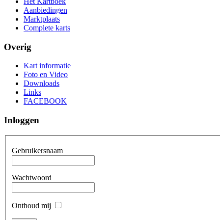
Het Kartboek
Aanbiedingen
Marktplaats
Complete karts
Overig
Kart informatie
Foto en Video
Downloads
Links
FACEBOOK
Inloggen
Gebruikersnaam
Wachtwoord
Onthoud mij