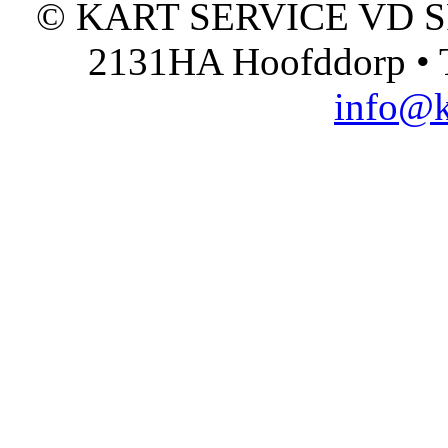
© KART SERVICE VD SPO
2131HA Hoofddorp • T
info@k