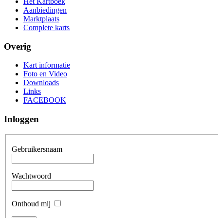
Het Kartboek
Aanbiedingen
Marktplaats
Complete karts
Overig
Kart informatie
Foto en Video
Downloads
Links
FACEBOOK
Inloggen
Gebruikersnaam
Wachtwoord
Onthoud mij