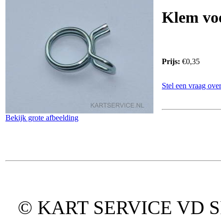
Klem voo
Prijs:
€0,35
Stel een vraag over
Bekijk grote afbeelding
© KART SERVICE VD SPO