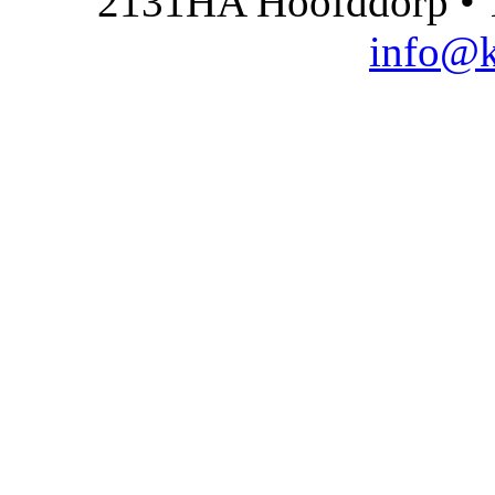
2131HA Hoofddorp • T
info@k