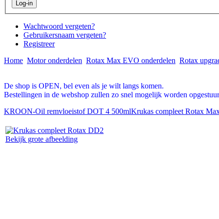
Wachtwoord vergeten?
Gebruikersnaam vergeten?
Registreer
Home
Motor onderdelen
Rotax Max EVO onderdelen
Rotax upgra
De shop is OPEN, bel even als je wilt langs komen.
Bestellingen in de webshop zullen zo snel mogelijk worden opgestuur
KROON-Oil remvloeistof DOT 4 500ml
Krukas compleet Rotax Ma
Bekijk grote afbeelding