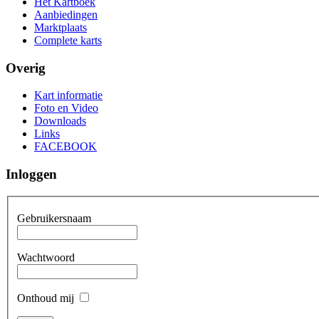
Het Kartboek
Aanbiedingen
Marktplaats
Complete karts
Overig
Kart informatie
Foto en Video
Downloads
Links
FACEBOOK
Inloggen
Gebruikersnaam
Wachtwoord
Onthoud mij