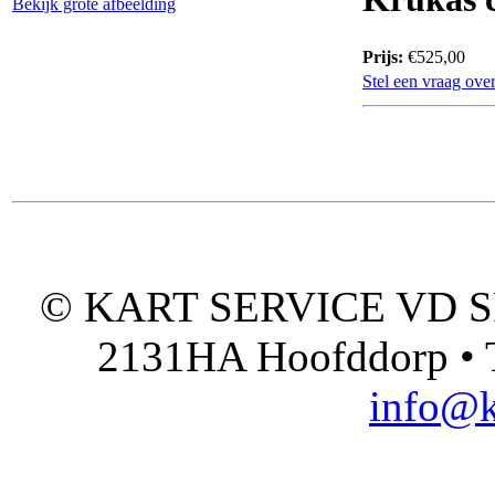
Bekijk grote afbeelding
Prijs:
€525,00
Stel een vraag over
© KART SERVICE VD SPO
2131HA Hoofddorp • T
info@k