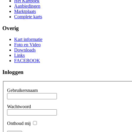
Het Kartboek
Aanbiedingen
Marktplaats
Complete karts
Overig
Kart informatie
Foto en Video
Downloads
Links
FACEBOOK
Inloggen
Gebruikersnaam
Wachtwoord
Onthoud mij