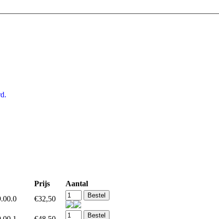
d.
Prijs
Aantal
.00.0
€32,50
.00.1
€48,50