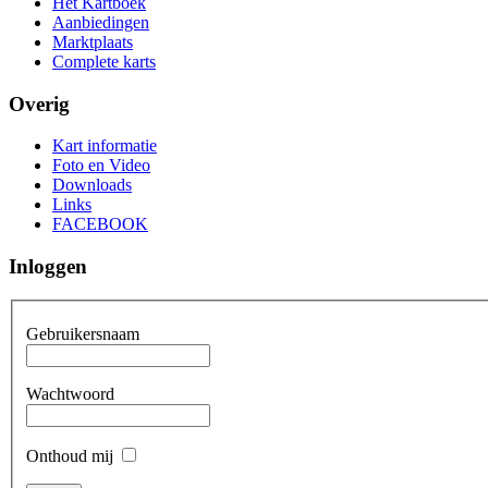
Het Kartboek
Aanbiedingen
Marktplaats
Complete karts
Overig
Kart informatie
Foto en Video
Downloads
Links
FACEBOOK
Inloggen
Gebruikersnaam
Wachtwoord
Onthoud mij