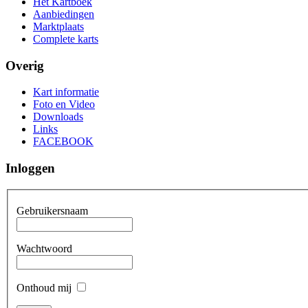
Het Kartboek
Aanbiedingen
Marktplaats
Complete karts
Overig
Kart informatie
Foto en Video
Downloads
Links
FACEBOOK
Inloggen
Gebruikersnaam
Wachtwoord
Onthoud mij