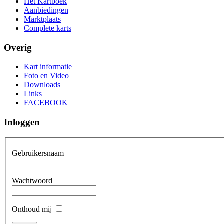
Het Kartboek
Aanbiedingen
Marktplaats
Complete karts
Overig
Kart informatie
Foto en Video
Downloads
Links
FACEBOOK
Inloggen
Gebruikersnaam
Wachtwoord
Onthoud mij