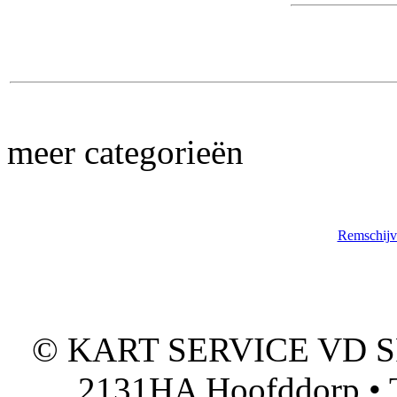
meer categorieën
Remschijve
© KART SERVICE VD SPO
2131HA Hoofddorp • T