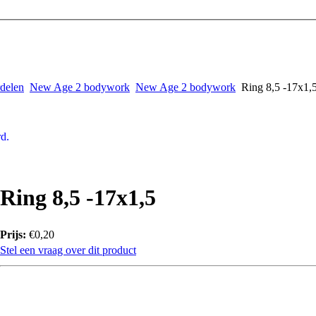
rdelen
New Age 2 bodywork
New Age 2 bodywork
Ring 8,5 -17x1,
d.
Ring 8,5 -17x1,5
Prijs:
€0,20
Stel een vraag over dit product