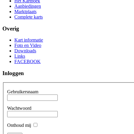
Het Kartboek
Aanbiedingen
Marktplaats
Complete karts
Overig
Kart informatie
Foto en Video
Downloads
Links
FACEBOOK
Inloggen
Gebruikersnaam
Wachtwoord
Onthoud mij