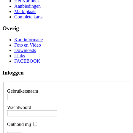
Het Kartboek
Aanbiedingen
Marktplaats
Complete karts
Overig
Kart informatie
Foto en Video
Downloads
Links
FACEBOOK
Inloggen
Gebruikersnaam
Wachtwoord
Onthoud mij