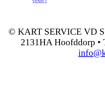
VEN05 1
© KART SERVICE VD SPO
2131HA Hoofddorp • T
info@k