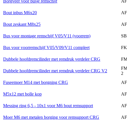
Borgveer voor busje remschijf
AF
Bout inbus M6x20
AF
Bout zeskant M8x25
AF
Bus voor montage remschijf V05/V11 (voorrem)
SB
Bus voor voorremschijf V05/V09/V11 compleet
FK
Dubbele hoofdremcilinder met remdruk verdeler CRG
FM
FM
Dubbele hoofdremcilinder met remdruk verdeler CRG V2
2
Fuseemoer M14 met borgning CRG
AF
M5x12 met bolle kop
AF
Messing ring 6,5 - 10x1 voor M6 bout remsupport
AF
Moer M6 met metalen borging voor remsupport CRG
AF