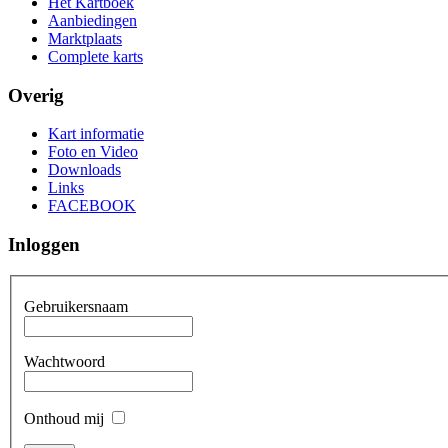
Het Kartboek
Aanbiedingen
Marktplaats
Complete karts
Overig
Kart informatie
Foto en Video
Downloads
Links
FACEBOOK
Inloggen
Gebruikersnaam
Wachtwoord
Onthoud mij