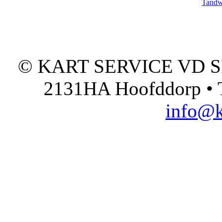
Tandw
© KART SERVICE VD SPO
2131HA Hoofddorp • T
info@k