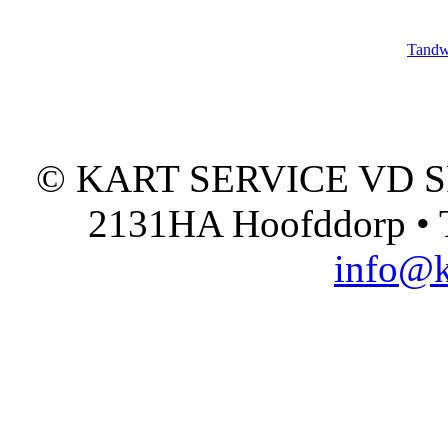
Tandw
© KART SERVICE VD SPO
2131HA Hoofddorp • T
info@k