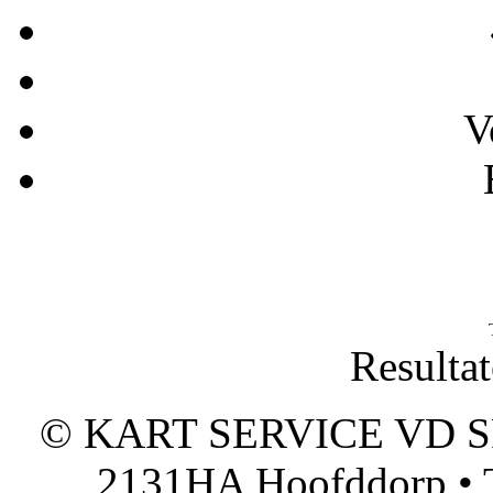
V
Resultat
© KART SERVICE VD SPO
2131HA Hoofddorp • T