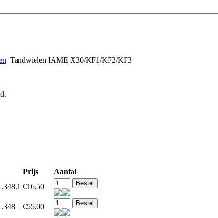
en
Tandwielen IAME X30/KF1/KF2/KF3
d.
Prijs
Aantal
1.348.1
€16,50
1.348
€55,00