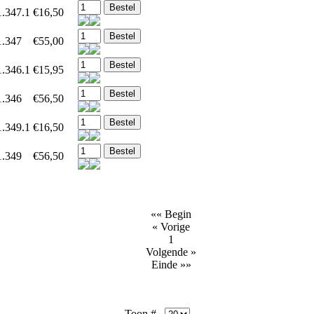
1.347.1
€16,50
1.347
€55,00
1.346.1
€15,95
1.346
€56,50
1.349.1
€16,50
1.349
€56,50
«« Begin
« Vorige
1
Volgende »
Einde »»
Toon #