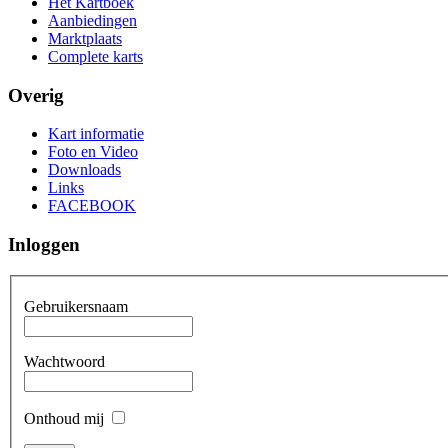
Het Kartboek
Aanbiedingen
Marktplaats
Complete karts
Overig
Kart informatie
Foto en Video
Downloads
Links
FACEBOOK
Inloggen
Gebruikersnaam
Wachtwoord
Onthoud mij