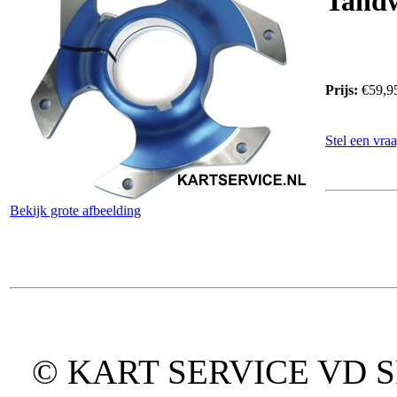
Tandw
Prijs:
€59,9
Stel een vraa
Bekijk grote afbeelding
© KART SERVICE VD SPO