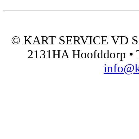
© KART SERVICE VD SPO
2131HA Hoofddorp • T
info@k