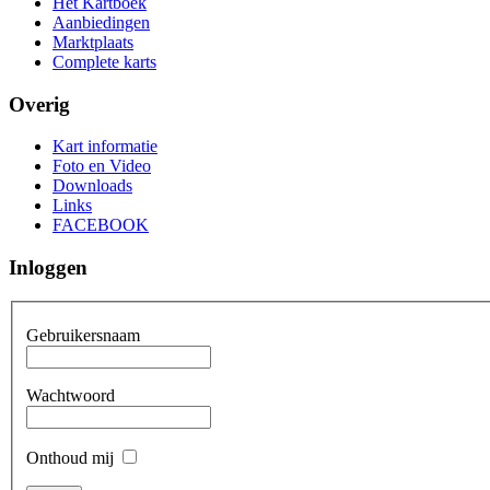
Het Kartboek
Aanbiedingen
Marktplaats
Complete karts
Overig
Kart informatie
Foto en Video
Downloads
Links
FACEBOOK
Inloggen
Gebruikersnaam
Wachtwoord
Onthoud mij