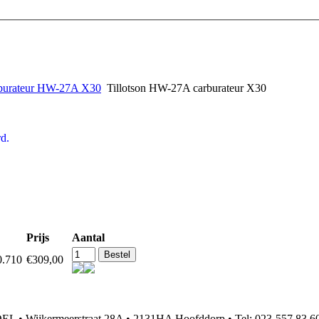
urateur HW-27A X30
Tillotson HW-27A carburateur X30
d.
Prijs
Aantal
0.710
€309,00
 Wijkermeerstraat 28A • 2131HA Hoofddorp • Tel: 023-557 83 6