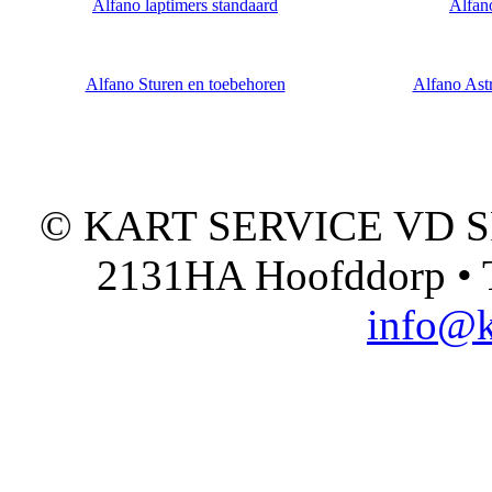
Alfano laptimers standaard
Alfan
Alfano Sturen en toebehoren
Alfano Ast
© KART SERVICE VD SPO
2131HA Hoofddorp • T
info@k