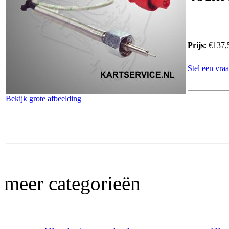
Prijs:
€137,
Stel een vraa
Bekijk grote afbeelding
meer categorieën