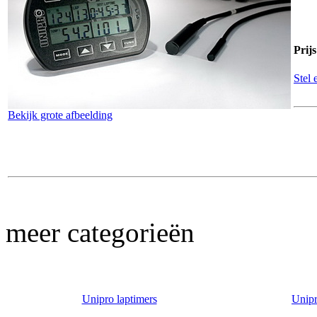
Prij
Stel 
Bekijk grote afbeelding
meer categorieën
Unipro laptimers
Unipr