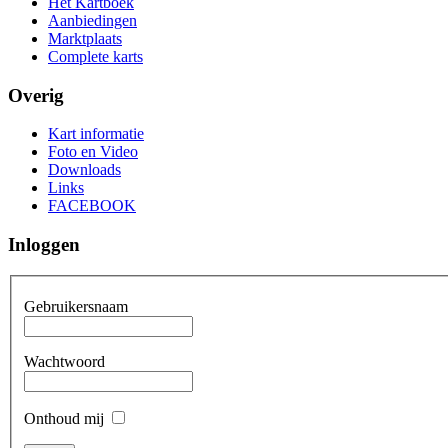
Het Kartboek
Aanbiedingen
Marktplaats
Complete karts
Overig
Kart informatie
Foto en Video
Downloads
Links
FACEBOOK
Inloggen
Gebruikersnaam
Wachtwoord
Onthoud mij