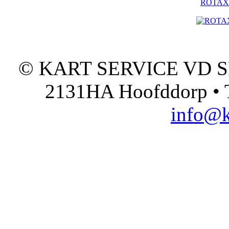
ROTAX - 
© KART SERVICE VD SPO
2131HA Hoofddorp • T
info@k