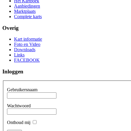
Het Kartboek
Aanbiedingen
Marktplaats
Complete karts
Overig
Kart informatie
Foto en Video
Downloads
Links
FACEBOOK
Inloggen
Gebruikersnaam
Wachtwoord
Onthoud mij