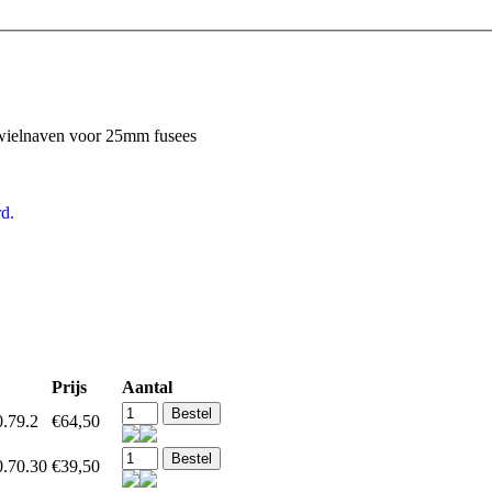
ielnaven voor 25mm fusees
d.
Prijs
Aantal
.79.2
€64,50
0.70.30
€39,50