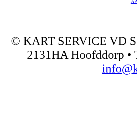
A
© KART SERVICE VD SPO
2131HA Hoofddorp • T
info@k