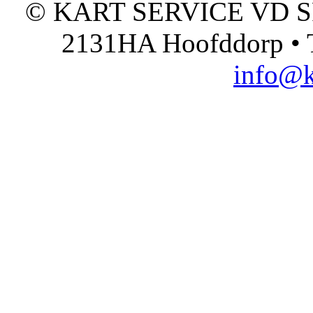
© KART SERVICE VD SPO
2131HA Hoofddorp • T
info@k