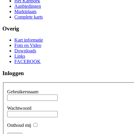
Het Kartboek
Aanbiedingen
Marktplaats
Complete karts
Overig
Kart informatie
Foto en Video
Downloads
Links
FACEBOOK
Inloggen
Gebruikersnaam
Wachtwoord
Onthoud mij