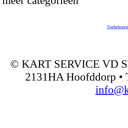
meer categorieën
Toebehoren 
© KART SERVICE VD SPO
2131HA Hoofddorp • T
info@k