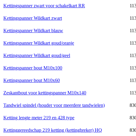
Kettingspanner zwart voor schakelkart RR
113
Kettingspanner Wildkart zwart
113
Kettingspanner Wildkart blauw
113
Kettingspanner Wildkart goud/oranje
113
Kettingspanner Wildkart goud/geel
113
Kettingspanner bout M10x100
11
Kettingspanner bout M10x60
113
Zeskantbout voor kettingspanner M10x140
11
Tandwiel spindel (houder voor meerdere tandwielen)
83
Ketting lengte meter 219 en 428 type
83
Kettinggereedschap 219 ketting (kettingbreker) HQ
830